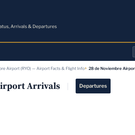
M
tatus, Arrivals & Departures
a
e Airport (RYO) — Airport Facts & Flight Info
28 de Noviembre Airpor
o
a
irport Arrivals
Departures