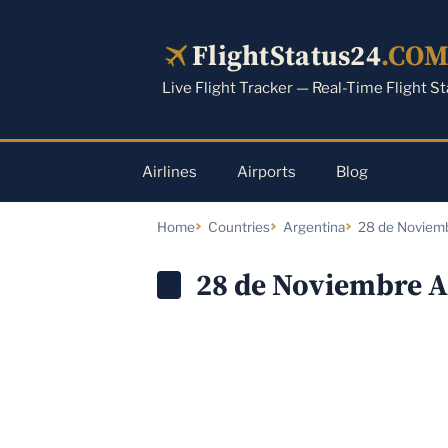
Skip
to
FlightStatus24
.CO
content
Live Flight Tracker — Real-Time Flight S
Airlines
Airports
Blog
Home
Countries
Argentina
28 de Noviembr
28 de Noviembre A