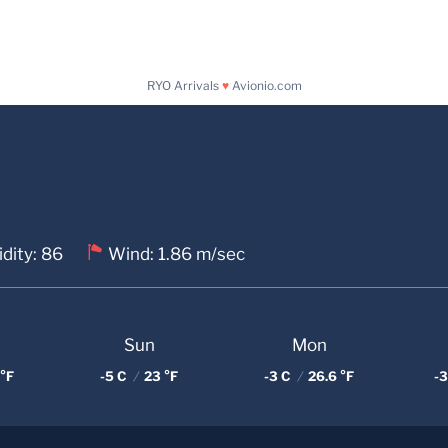
RYO Arrivals
♥
Avionio.com
dity: 86
Wind: 1.86 m/sec
Sun
Mon
°F
-5 C
/
23 °F
-3 C
/
26.6 °F
-