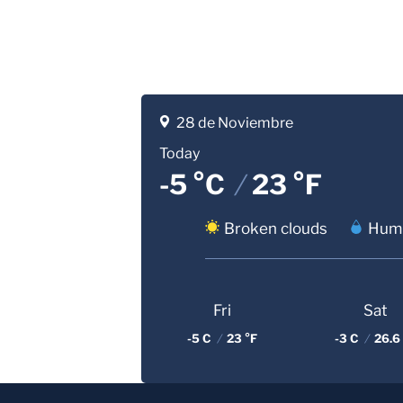
28 de Noviembre
Today
-5 °C
/
23 °F
Broken clouds
Humi
Fri
Sat
-5 C
/
23 °F
-3 C
/
26.6 