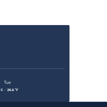
Tue
3 C
/
26.6 °F