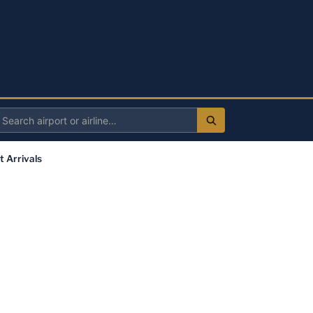
Search
irport
t Arrivals
r
irline